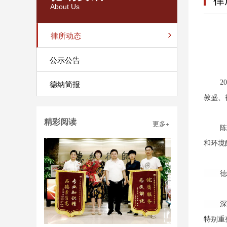
About Us
律所动态
公示公告
德纳简报
202
教盛、
精彩阅读
更多+
陈峻峰
和环境
德纳所
深圳市
特别重