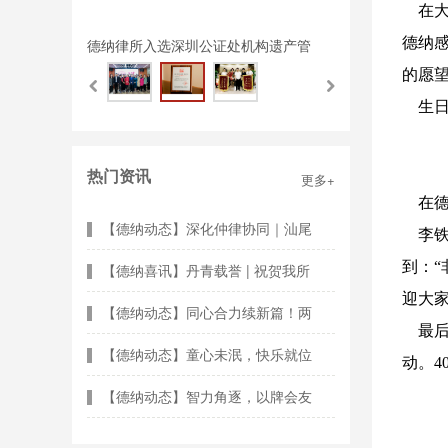
在大
德纳
【德纳动态】德纳刘芳、张存清律师
的愿
生日
热门资讯
更多+
在德纳
【德纳动态】深化仲律协同｜汕尾
李铁
到：
【德纳喜讯】丹青载誉 | 祝贺我所
迎大
【德纳动态】同心合力续新篇！两
最后
【德纳动态】童心未泯，快乐就位
动。
【德纳动态】智力角逐，以牌会友