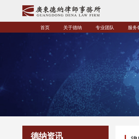
首页
关于德纳
专业团队
服务
德纳资讯
律