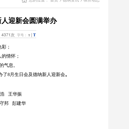
新人迎新会圆满举办
4371次
|
T
：
字号：
T
色彩；
人的情怀；
的气息
。
举办了8月生日会及德纳新人迎新会
。
李浩 王华振
守邦 彭建华