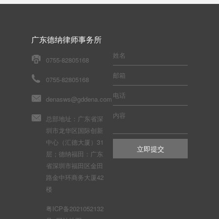
广东德纳律师事务所
姓名
0755-82805168
邮箱
0755-82805168
电话
denasws@gddena.com
内容
总部地址：广东省深
圳市龙华区国际创新
中心（汇德大厦）31
层；德纳福田：广东
省深圳市福田区金田
路金中环商务大厦42
楼
粤ICP备2021052132