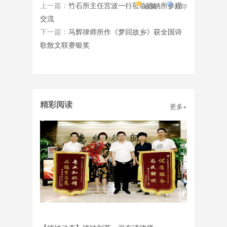
上一篇：
竹石所主任宫波一行莅临德纳所参观
收藏
打印
交流
下一篇：
马辉律师所作《梦回故乡》获全国诗
歌散文联赛银奖
精彩阅读
更多+